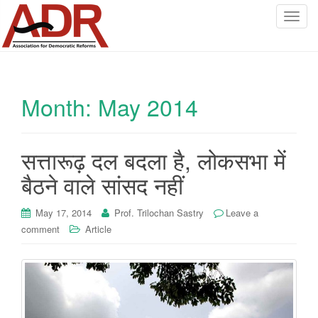
T
o
g
g
l
Month:
May 2014
e
n
a
v
सत्तारूढ़ दल बदला है, लोकसभा में
i
बैठने वाले सांसद नहीं
g
a
May 17, 2014
Prof. Trilochan Sastry
Leave a
t
comment
Article
i
o
n