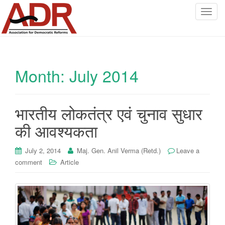
T
o
g
g
l
Month:
July 2014
e
n
a
v
भारतीय लोकतंत्र एवं चुनाव सुधार
i
की आवश्यकता
g
a
July 2, 2014
Maj. Gen. Anil Verma (Retd.)
Leave a
t
comment
Article
i
o
n